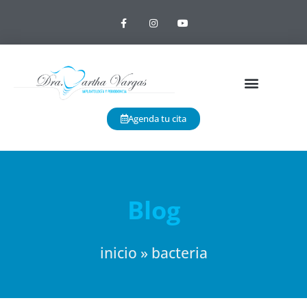
Agenda tu cita
Blog
inicio
»
bacteria