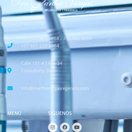
+57 322 683 5868 - 350 545 4084
+57 601 229 8064
Calle 151 # 18A - 34
Consultorio 204
info@marthavargasregenera.com
MENÚ
SÍGUENOS