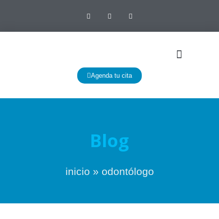
Agenda tu cita
Blog
inicio
»
odontólogo