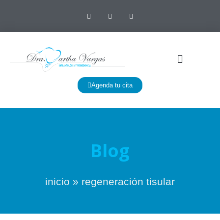
Agenda tu cita
Blog
inicio
»
regeneración tisular